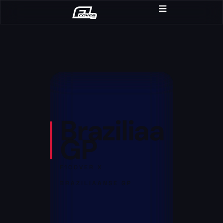
Braziliaanse
GP
F1COVER X
BRAZILIAANSE GP