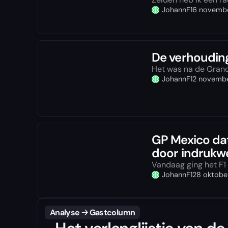
JohannF1
6 novemb
De verhoudin
Het was na de Grand P
JohannF1
2 novemb
GP Mexico data
door indrukw
Vandaag ging het F1 w
JohannF1
28 oktobe
Analyse
🡢
Gastcolumn