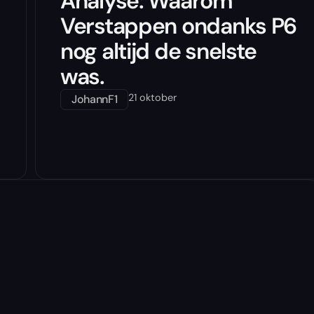
Analyse: Waarom
Verstappen ondanks P6
nog altijd de snelste
was.
21 oktober
JohannF1