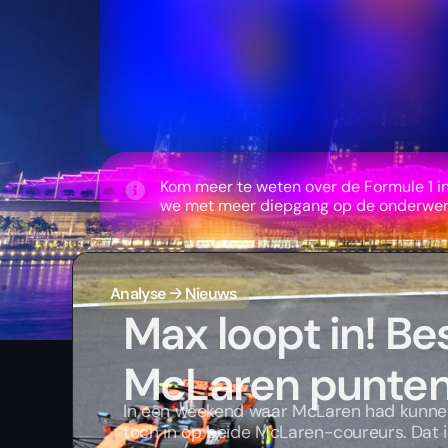
Kom meer te weten over de Formule 1 i
we met meer diepgang op de onderwer
Analyse
🡢
Nieuws
Max loopt in! Be
McLaren punten
In een weekend waar McLaren had kunnen
toch in op beide McLaren-coureurs. Dat i