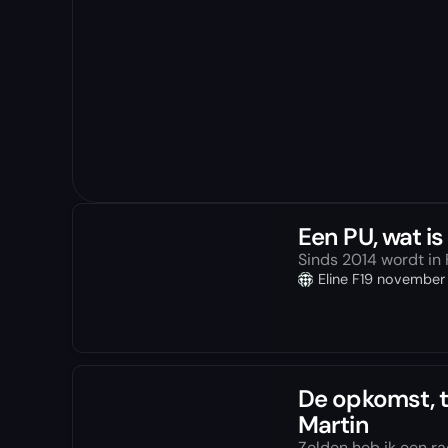
Een PU, wat is 
Sinds 2014 wordt in 
Eline F1
9 november
De opkomst, 
Martin
Zelden heb ik een r