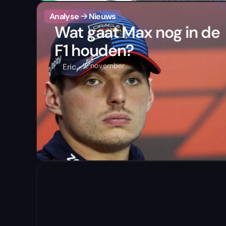
Analyse
🡢
Nieuws
Wat gaat Max nog in de
F1 houden?
2 november
Eric