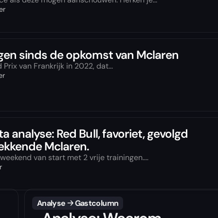
er
gen sinds de opkomst van Mclaren
rix van Frankrijk in 2022, dat...
er
 analyse: Red Bull, favoriet, gevolgd
ekkende Mclaren.
eekend van start met 2 vrije trainingen....
r
Analyse
🡢
Gastcolumn