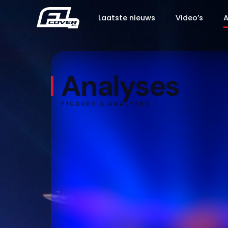
Laatste nieuws
Video’s
A
Analyses
F1COVER X ANALYSES