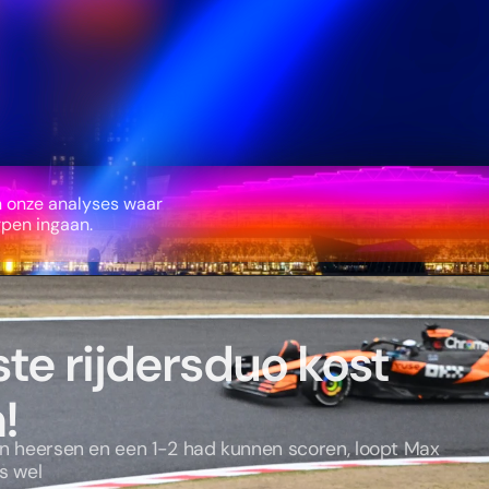
n onze analyses waar
pen ingaan.
ste rijdersduo kost
!
 heersen en een 1-2 had kunnen scoren, loopt Max
s wel