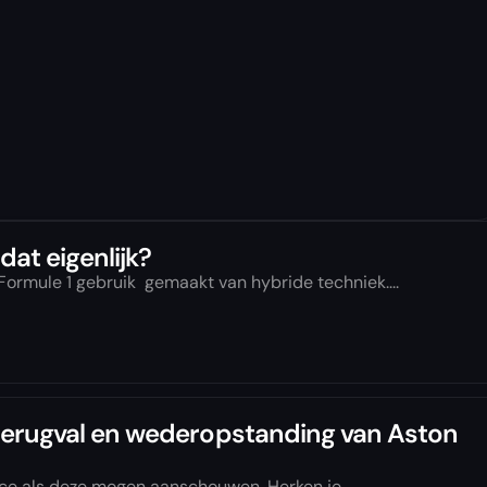
dat eigenlijk?
Formule 1 gebruik gemaakt van hybride techniek....
terugval en wederopstanding van Aston
ace als deze mogen aanschouwen. Herken je...