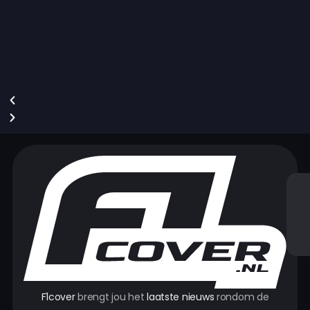
is...
Eric
5 juli
F1cover
brengt jou het
laatste nieuws
rondom de