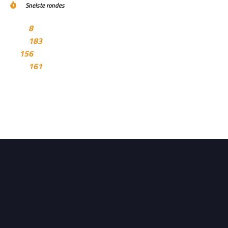
Snelste rondes
8
183
156
161
GP Mexico data analyse: Red Bull,
favoriet, gevolgd door
indrukwekkende Mclaren.
Vandaag ging het F1 weekend van start met 2 vrije
trainingen....
JohannF1
28 oktober