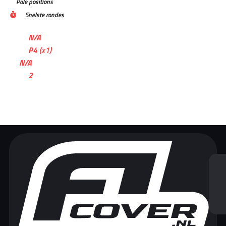
Pole positions
Snelste rondes
N/A
P4
(x1)
N/A
2