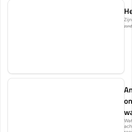
He
Zijn
zond
An
on
wa
Wat
ach
rac