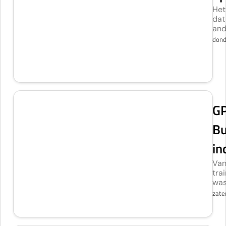
Het
dat
ande
dond
GP
Bu
in
Van
tra
was
zate