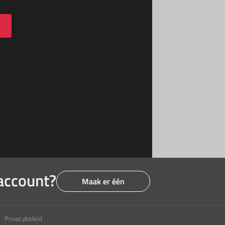
account?
Maak er één
Privacybeleid